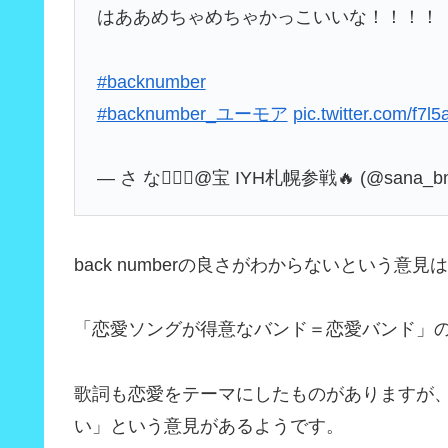
はああめちゃめちゃかっこいいな！！！！
#backnumber
#backnumber_ユーモア
pic.twitter.com/f7l
— さ な🧙🏻‍♀️@宝 IYH札幌参戦🔥 (@sana_b
back numberの良さがわからないという意見
「恋愛ソングが得意なバンド＝恋愛バンド」のイメ
歌詞も恋愛をテーマにしたものがありますが
い」という意見があるようです。