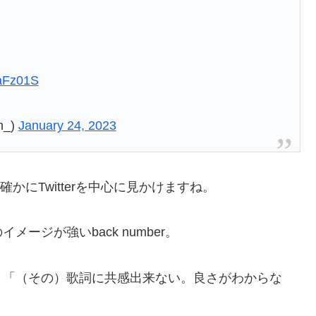
5aFz01S
n_)
January 24, 2023
は確かにTwitterを中心に見かけますね。
ージが強いback number。
、「（その）歌詞に共感出来ない。良さがわからな