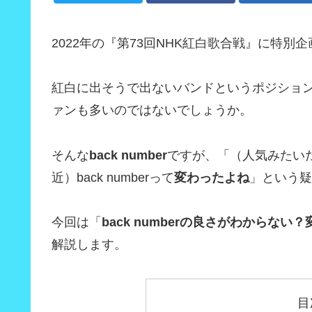
2022年の『第73回NHK紅白歌合戦』に特別
紅白に出そうで出ないバンドというポジショ
ァンも多いのではないでしょうか。
そんな
back number
ですが、「（人気みたいだけど
近）back numberって
変わったよね
」という疑
今回は「
back numberの良さがわからな
解説します。
目