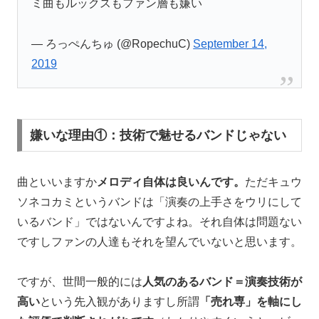
ミ曲もルックスもファン層も嫌い
— ろっぺんちゅ (@RopechuC)
September 14,
2019
嫌いな理由①：技術で魅せるバンドじゃない
曲といいますか
メロディ自体は良いんです。
ただキュウ
ソネコカミというバンドは「演奏の上手さをウリにして
いるバンド」ではないんですよね。それ自体は問題ない
ですしファンの人達もそれを望んでいないと思います。
ですが、世間一般的には
人気のあるバンド＝演奏技術が
高い
という先入観がありますし所謂
「売れ専」を軸にし