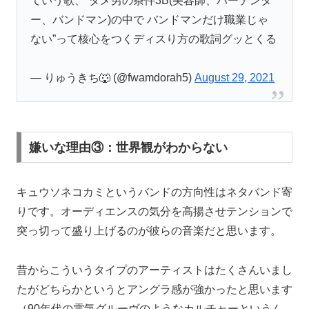
ていう歌、”ダメ男の条件3B(美容師、バーテンダ
ー、バンドマン)の中で バンドマンだけ職業じゃ
ない”って核心をつくディスり方の歌詞グッとくる
— りゅうきち🐺 (@fwamdorah5)
August 29, 2021
嫌いな理由③：世界観がわからない
キュウソネコカミというバンドの方向性はネタバンド寄
りです。オーディエンスの気分を高揚させテンションで
突っ切って盛り上げるのが彼らの音楽だと思います。
昔からこういうタイプのアーティストはたくさんいまし
たがどちらかというとアングラ感が強かったと思います
（90年代の電気グルーヴのようなカルチャーというん