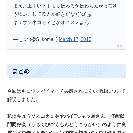
まぁ、上手い下手より伝わるか伝わらんかってゆ
う歌い方してる人が好きだな٩( ‘ω’ )و
キュウソネコカミとかオススメよん
— しの (@S_koma_)
March 17, 2015
まとめ
今回はキュウソがイマイチ共感されにくい理由について
解説しました。
私は
キュウソネコカミやヤバイTシャツ屋さん、打首獄
門同好会（うちくびごくもんどうこうかい）のように良
質なメロディとテンションで突っ切るバンドは好きです