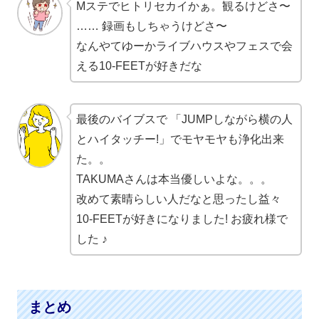
Mステでヒトリセカイかぁ。観るけどさ〜
…… 録画もしちゃうけどさ〜
なんやてゆーかライブハウスやフェスで会
える
10-FEET
が
好き
だな
最後のバイブスで 「JUMPしながら横の人
とハイタッチー!」でモヤモヤも浄化出来
た。。
TAKUMAさんは本当優しいよな。。。
改めて素晴らしい人だなと思ったし益々
10-FEET
が
好き
になりました! お疲れ様で
した ♪
まとめ