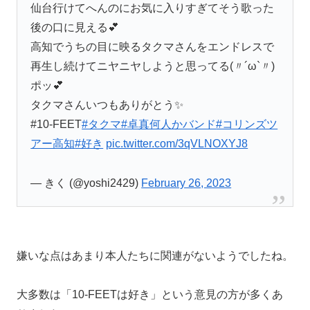
仙台行けてへんのにお気に入りすぎてそう歌った
後の口に見える💕
高知でうちの目に映るタクマさんをエンドレスで
再生し続けてニヤニヤしようと思ってる(〃´ω`〃)
ポッ💕
タクマさんいつもありがとう✨
#10-FEET
#タクマ
#卓真何人かバンド
#コリンズツ
アー高知
#好き
pic.twitter.com/3qVLNOXYJ8
— きく (@yoshi2429)
February 26, 2023
嫌いな点はあまり本人たちに関連がないようでしたね。
大多数は「
10-FEETは好き
」という意見の方が多くあ