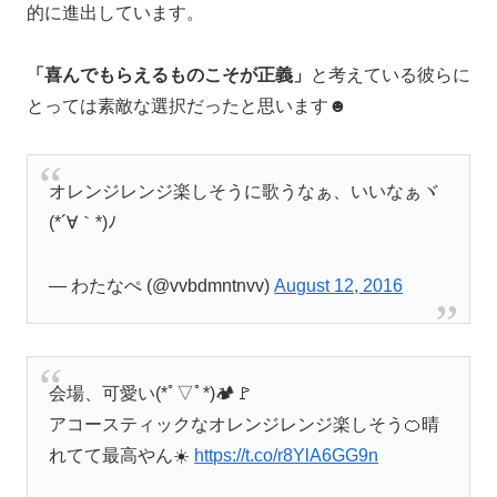
的に進出しています。
「喜んでもらえるものこそが正義」
と考えている彼らに
とっては素敵な選択だったと思います☻
オレンジレンジ楽しそうに歌うなぁ、いいなぁヾ
(*´∀｀*)ﾉ
— わたなぺ (@vvbdmntnvv)
August 12, 2016
会場、可愛い(*ﾟ▽ﾟ*)🏕🚩
アコースティックなオレンジレンジ楽しそう🍊晴
れてて最高やん☀️
https://t.co/r8YlA6GG9n