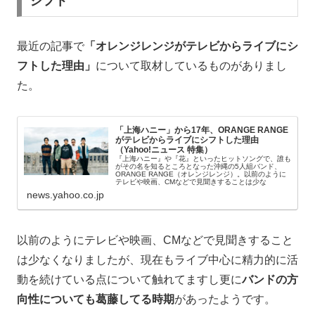
シフト
最近の記事で
「オレンジレンジがテレビからライブにシ
フトした理由」
について取材しているものがありまし
た。
「上海ハニー」から17年、ORANGE RANGE
がテレビからライブにシフトした理由
（Yahoo!ニュース 特集）
『上海ハニー』や『花』といったヒットソングで、誰も
がその名を知るところとなった沖縄の5人組バンド、
ORANGE RANGE（オレンジレンジ）。以前のように
テレビや映画、CMなどで見聞きすることは少な
news.yahoo.co.jp
以前のようにテレビや映画、CMなどで見聞きすること
は少なくなりましたが、現在もライブ中心に精力的に活
動を続けている点について触れてますし更に
バンドの方
向性についても葛藤してる時期
があったようです。