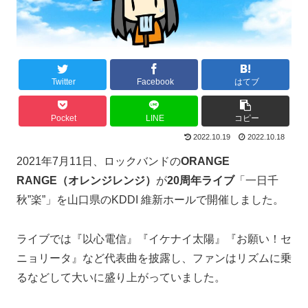
Twitter
Facebook
はてブ
Pocket
LINE
コピー
2022.10.19
2022.10.18
2021年7月11日、ロックバンドの
ORANGE
RANGE（オレンジレンジ）
が
20周年ライブ
「一日千
秋”楽”」を山口県のKDDI 維新ホールで開催しました。
ライブでは『以心電信』『イケナイ太陽』『お願い！セ
ニョリータ』など代表曲を披露し、ファンはリズムに乗
るなどして大いに盛り上がっていました。