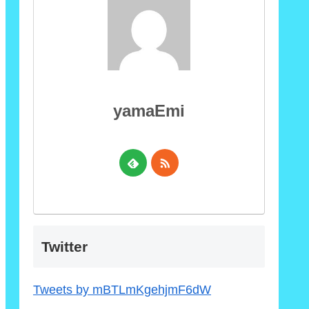
yamaEmi
Twitter
Tweets by mBTLmKgehjmF6dW