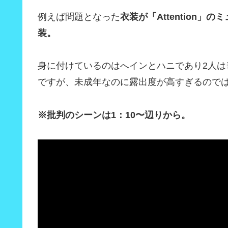
例えば問題となった
衣装が「
Attention
」のミ
装。
身に付けているのはへインとハニであり2人は
ですが、未成年なのに露出度が高すぎるので
※批判のシーンは1：10〜辺りから。