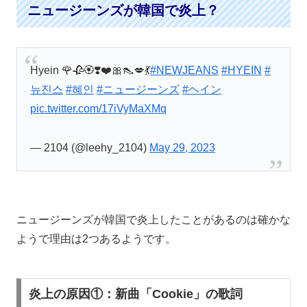
ニュージーンズが韓国で炎上？
Hyein 🌹🥀🏵️❣️❤️🎀👠💋💃
#NEWJEANS
#HYEIN
#
뉴진스
#혜인
#ニュージーンズ
#ヘイン
pic.twitter.com/17iVyMaXMq
— 2104 (@leehy_2104)
May 29, 2023
ニュージーンズが韓国で炎上したことがあるのは確かな
ようで理由は2つあるようです。
炎上の原因①：新曲「Cookie」の歌詞