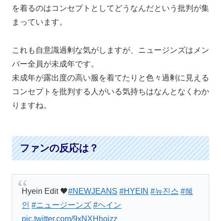
を着るのはコンセプトとしてどうなんだという批判が集
まっています。
これも自意識過剰な気がしますが、ニュージンズはメン
バー全員が未成年です。
未成年が露出度の高い服を着てたりと色々過剰に見える
コンセプトを批判する人がいる気持ちはなんとなくわか
りますね。
ファンの反応は？
Hyein Edit 🖤
#NEWJEANS
#HYEIN
#뉴진스
#혜
인
#ニュージーンズ
#ヘイン
pic.twitter.com/9xNXHhoizz