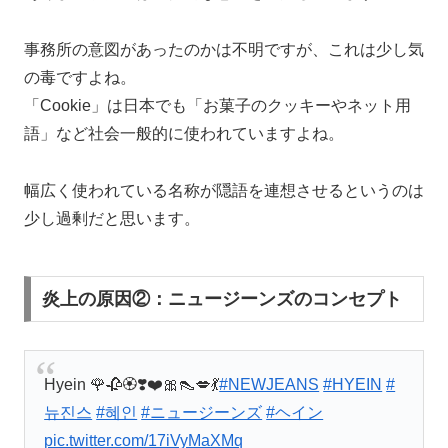
事務所の意図があったのかは不明ですが、これは少し気
の毒ですよね。
「Cookie」は日本でも「お菓子のクッキーやネット用
語」など社会一般的に使われていますよね。
幅広く使われている名称が隠語を連想させるというのは
少し過剰だと思います。
炎上の原因②：ニュージーンズのコンセプト
Hyein 🌹🥀🏵️❣️❤️🎀👠💋💃
#NEWJEANS
#HYEIN
#
뉴진스
#혜인
#ニュージーンズ
#ヘイン
pic.twitter.com/17iVyMaXMq