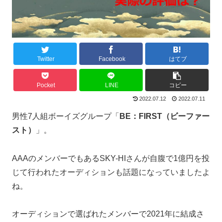
Twitter
Facebook
はてブ
Pocket
LINE
コピー
2022.07.12
2022.07.11
男性7人組ボーイズグループ「
BE：FIRST（ビーファー
スト）
」。
AAAのメンバーでもあるSKY-HIさんが自腹で1億円を投
じて行われたオーディションも話題になっていましたよ
ね。
オーディションで選ばれたメンバーで2021年に結成さ