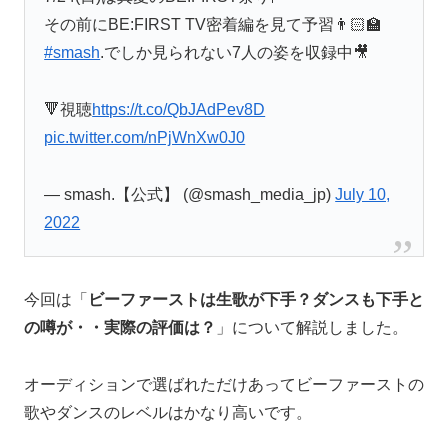
その前にBE:FIRST TV密着編を見て予習👨🏻‍🏫
#smash
.でしか見られない7人の姿を収録中🎥
🔻視聴
https://t.co/QbJAdPev8D
pic.twitter.com/nPjWnXw0J0
— smash.【公式】 (@smash_media_jp)
July 10,
2022
今回は「
ビーファーストは生歌が下手？ダンスも下手と
の噂が・・実際の評価は？
」について解説しました。
オーディションで選ばれただけあってビーファーストの
歌やダンスのレベルはかなり高いです。