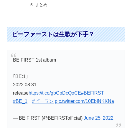
まとめ
ビーファーストは生歌が下手？
BE:FIRST 1st album
｢BE:1｣
2022.08.31
release
https://t.co/gbCpDcQoCE
#BEFIRST
#BE_1
#ビーワン
pic.twitter.com/10EbINKKNa
— BE:FIRST (@BEFIRSTofficial)
June 25, 2022