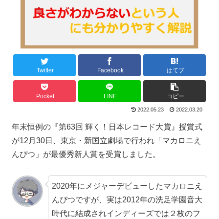
Twitter
Facebook
はてブ
Pocket
LINE
コピー
2022.05.23
2022.03.20
年末恒例の『第63回 輝く！日本レコード大賞』授賞式
が12月30日、東京・新国立劇場で行われ「マカロニえ
んぴつ」が最優秀新人賞を受賞しました。
2020年にメジャーデビューしたマカロニえ
んぴつですが、実は2012年の洗足学園音大
時代に結成されインディーズでは２枚のフ