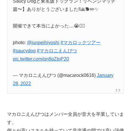
Saucy Dogと東名阪ドッグラン！リベンジマッチ
篇〜】ありがとうございました‼️🙏🐕✏️✨
開催できて本当によかった…😭❤️‍🔥
photo:
@junpeihiyoshi
#マカロックツアー
#saucydog
#マカロニえんぴつ
pic.twitter.com/qn8qZtoP20
— マカロニえんぴつ (@macarock0616)
January
28, 2022
マカロニえんぴつはメンバー全員が音大を卒業していま
す。
個々が高いスキルを持っていて音楽通の間では高い評価