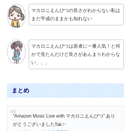
マカロニえんぴつ
の
良さ
が
わからない
私は
まだ平成のままかも知れない
マカロニえんぴつ
は若者に一番人気！と何
かで見たんだけど
良さ
があんまり
わからな
い、、。
まとめ
“Amazon Music Live with マカロニえんぴつ” あり
がとうございました‼️🙏✨